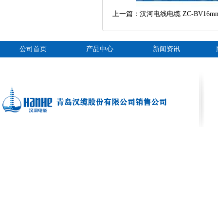
上一篇：
汉河电线电缆 ZC-BV16
公司首页
产品中心
新闻资讯