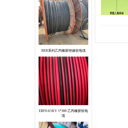
BER系列乙丙橡胶绝缘软电缆
ERF0.6/1KV 1*300 乙丙橡胶软电
缆