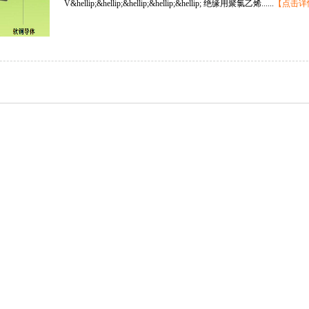
V&hellip;&hellip;&hellip;&hellip;&hellip; 绝缘用聚氯乙烯......
【点击详