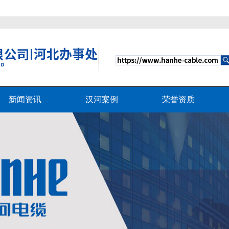
新闻资讯
汉河案例
荣誉资质