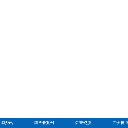
新闻资讯
腾博会案例
荣誉资质
关于腾